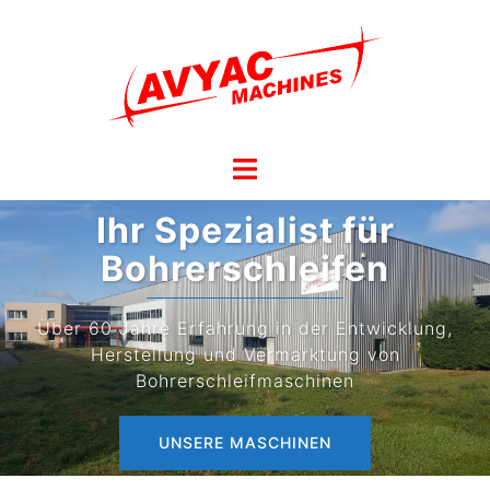
Ihr Spezialist für
Bohrerschleifen
Über 60 Jahre Erfahrung in der Entwicklung,
Herstellung und Vermarktung von
Bohrerschleifmaschinen
UNSERE MASCHINEN